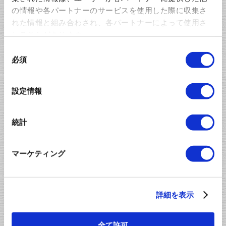
の情報や各パートナーのサービスを使用した際に収集さ
Bobbin delivery : ball feeder
れた情報と組み合わされ、各パートナーによって使用さ
Eject : shooter
れることがあります。
同
必須
意
Catalog of Preform Chain Terminal Insert
の
Systems
選
設定情報
択
Preform Chain Terminal Insert Systems index
統計
About Preform Chain
Preform Chain Pin
Terminal Insert Systems
Terminal Insert System
マーケティング
About Preform Chain Pin
Preform Chain Tab
詳細を表示
Terminal
Terminal Insert System
全て許可