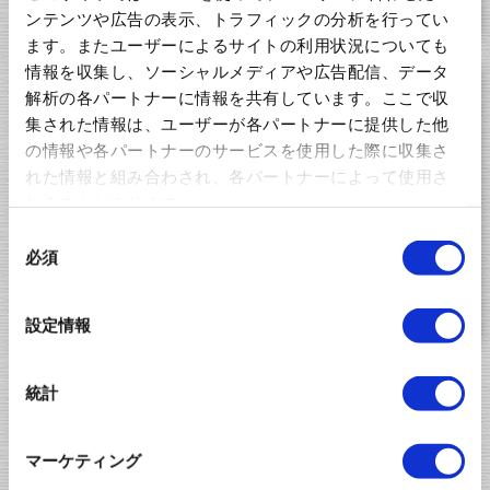
ンテンツや広告の表示、トラフィックの分析を行ってい
ます。またユーザーによるサイトの利用状況についても
情報を収集し、ソーシャルメディアや広告配信、データ
Chain Terminal Inserter : With workpiece auto-supply
解析の各パートナーに情報を共有しています。ここで収
device
集された情報は、ユーザーが各パートナーに提供した他
の情報や各パートナーのサービスを使用した際に収集さ
れた情報と組み合わされ、各パートナーによって使用さ
れることがあります。
同
必須
意
Design and manufacture a system that allows the
の
insertion machine line to function efficiently
選
設定情報
択
統計
Catalog of Preform Chain Terminal Insert
Systems
マーケティング
Preform Chain Terminal Insert Systems index