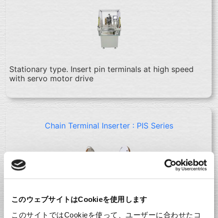
Stationary type. Insert pin terminals at high speed
with servo motor drive
Chain Terminal Inserter : PIS Series
このウェブサイトはCookieを使用します
Tabletop type for Pin terminals. For low-volume
production
このサイトではCookieを使って、ユーザーに合わせたコ