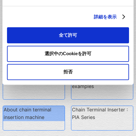
About Preform Chain
Preform Chain Pin
詳細を表示
Terminal Insert Systems
Terminal Insert System
全て許可
About Preform Chain Pin
Preform Chain Tab
選択中のCookieを許可
Terminal
Terminal Insert System
拒否
Cost reduction proposal
Various terminal insertion
examples
About chain terminal
Chain Terminal Inserter :
insertion machine
PIA Series