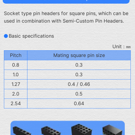
Socket type pin headers for square pins, which can be
used in combination with Semi-Custom Pin Headers.
Basic specifications
Unit : ㎜
Pitch
Mating square pin size
0.8
0.3
1.0
0.3
1.27
0.4 / 0.46
2.0
0.5
2.54
0.64