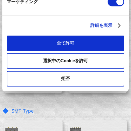
マーケティング
Straight
Straight
Single line
Double line
詳細を表示
Straight
Double line
全て許可
Triple line
side entry
選択中のCookieを許可
Right angle
Right angle
拒否
Single line
Double line
SMT Type