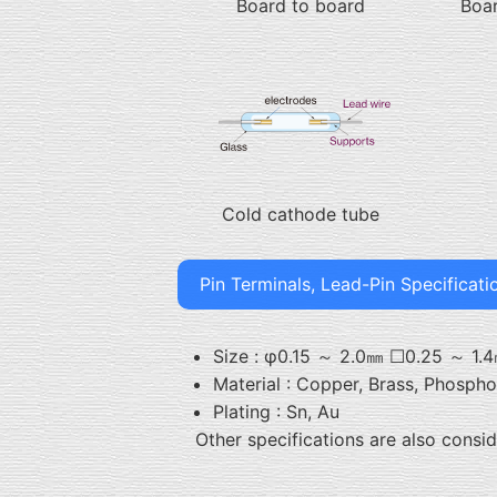
Board to board
Boa
Cold cathode tube
Pin Terminals, Lead-Pin Specificati
Size : φ0.15 ～ 2.0㎜ ☐0.25 ～ 1.
Material : Copper, Brass, Phospho
Plating : Sn, Au
Other specifications are also consi