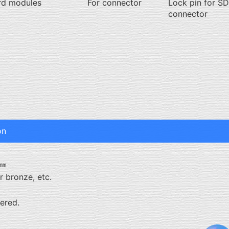
rd modules
For connector
Lock pin for SD
connector
on
4㎜
r bronze, etc.
dered.