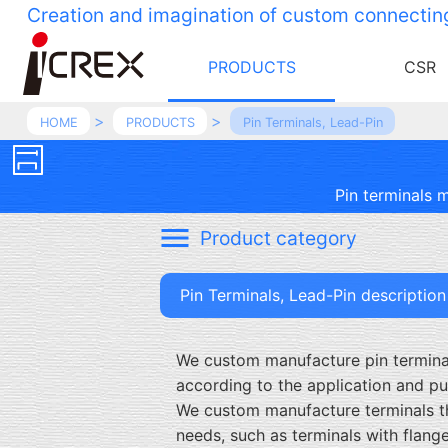
Creation and imagination of custom connectin
PRODUCTS
CSR
HOME
PRODUCTS
Pin Terminals, Lead-Pin
Pin terminals m
Product category
Pin Terminals, Lead-Pin description
We custom manufacture pin terminal
according to the application and p
We custom manufacture terminals t
needs, such as terminals with flange