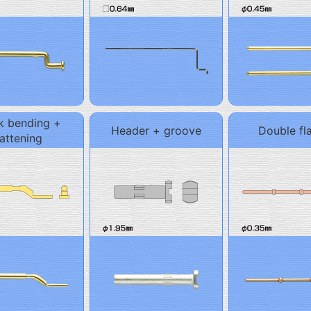
k bending +
Header + groove
Double fl
lattening