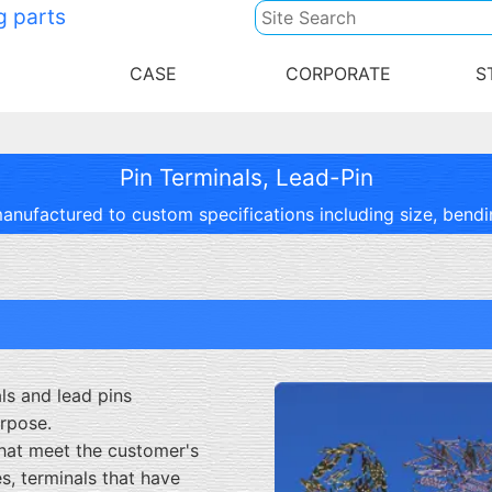
g parts
CASE
CORPORATE
S
Pin Terminals, Lead-Pin
anufactured to custom specifications including size, bendin
s and lead pins
urpose.
hat meet the customer's
s, terminals that have