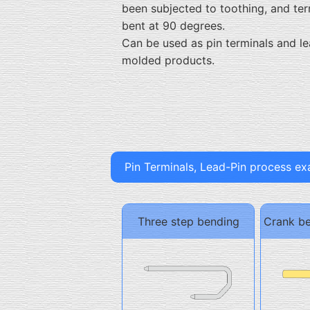
been subjected to toothing, and ter
bent at 90 degrees.
Can be used as pin terminals and l
molded products.
Pin Terminals, Lead-Pin process e
Three step bending
Crank be