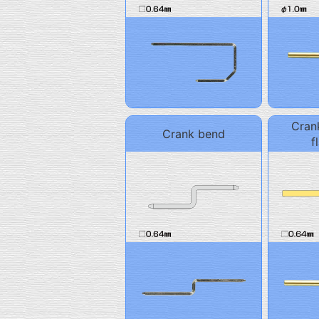
Cran
Crank bend
f