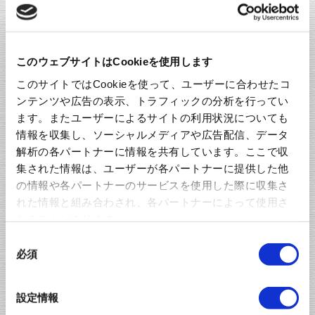
このウェブサイトはCookieを使用します
関連製品 :
フルカスタムピンヘッダー製品例②
このサイトではCookieを使って、ユーザーに合わせたコ
ンテンツや広告の表示、トラフィックの分析を行ってい
Case 7
ます。またユーザーによるサイトの利用状況についても
金属基板インターフェイス
情報を収集し、ソーシャルメディアや広告配信、データ
解析の各パートナーに情報を共有しています。ここで収
集された情報は、ユーザーが各パートナーに提供した他
お客様の声
の情報や各パートナーのサービスを使用した際に収集さ
ドーターボードを金属マザーボードにリフローハンダ付
れた情報と組み合わされ、各パートナーによって使用さ
する際、熱による基板のソリや膨張収縮でハンダ部にス
れることがあります。
トレスがかかりクラックなどの問題が発生する。
同
必須
意
の
選
設定情報
択