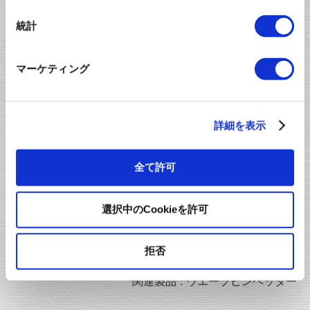
統計
マーケティング
解 決
ピンヘッダーの端子をウエーブ状にしてハンダ部へのス
詳細を表示
トレスを緩和。
全て許可
選択中のCookieを許可
拒否
関連製品 :
ウエーブピンヘッダー